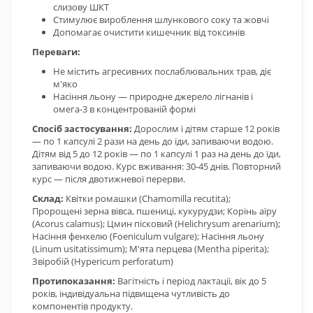
слизову ШКТ
Стимулює вироблення шлункового соку та жовчі
Допомагає очистити кишечник від токсинів
Переваги:
Не містить агресивних послаблювальних трав, діє
м'яко
Насіння льону — природне джерело лігнанів і
омега-3 в концентрованій формі
Спосіб застосування:
Дорослим і дітям старше 12 років
— по 1 капсулі 2 рази на день до їди, запиваючи водою.
Дітям від 5 до 12 років — по 1 капсулі 1 раз на день до їди,
запиваючи водою. Курс вживання: 30-45 днів. Повторний
курс — після двотижневої перерви.
Склад:
Квітки ромашки (Chamomilla recutita);
Пророщені зерна вівса, пшениці, кукурудзи; Корінь аїру
(Acorus calamus); Цмин пісковий (Helichrysum arenarium);
Насіння фенхелю (Foeniculum vulgare); Насіння льону
(Linum usitatissimum); М'ята перцева (Mentha piperita);
Звіробій (Hypericum perforatum)
Протипоказання:
Вагітність і період лактації, вік до 5
років, індивідуальна підвищена чутливість до
компонентів продукту.