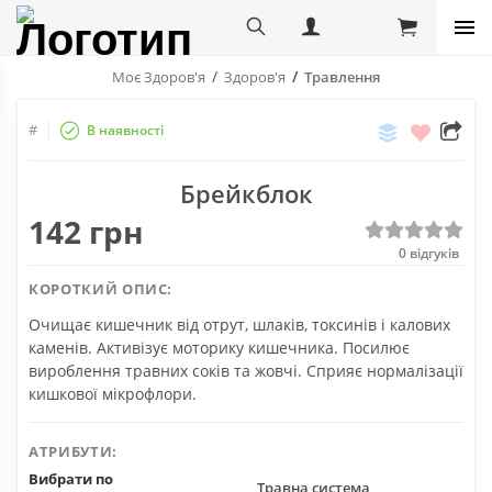
Моє Здоров'я
Здоров'я
Травлення
Порівняти
Бажані
#
В наявності
Поділіт
с
Брейкблок
друзям
142 грн
0
відгуків
КОРОТКИЙ ОПИС:
Очищає кишечник від отрут, шлаків, токсинів і калових
каменів. Активізує моторику кишечника. Посилює
вироблення травних соків та жовчі. Сприяє нормалізації
кишкової мікрофлори.
АТРИБУТИ:
Вибрати по
Травна система