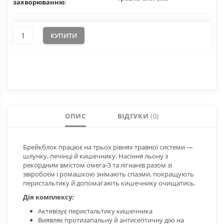
захворюванню
:
КУПИТИ
ОПИС
ВІДГУКИ
(0)
Брейкблок працює на трьох рівнях травної системи —
шлунку, печінці й кишечнику. Насіння льону з
рекордним вмістом омега-3 та лігнанів разом зі
звіробоєм і ромашкою знімають спазми, покращують
перистальтику й допомагають кишечнику очищатись.
Дія комплексу:
Активізує перистальтику кишечника
Виявляє протизапальну й антисептичну дію на