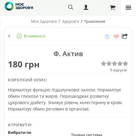
Моє Здоров'я
Здоров'я
Травлення
Порівняти
Бажані
#
В наявності
Поділіт
с
Ф. Актив
друзям
180 грн
0
відгуків
КОРОТКИЙ ОПИС:
Нормалізує функцію підшлункової залози. Нормалізує
обмін глюкози та жирів. Перешкоджає розвитку
цукрового діабету. Знижує рівень холестерину в крові.
Нормалізує обмін речовин в організмі.
АТРИБУТИ:
Вибрати по
Травна система