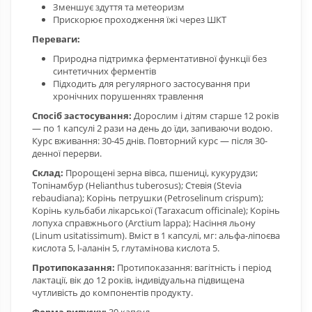
Зменшує здуття та метеоризм
Прискорює проходження їжі через ШКТ
Переваги:
Природна підтримка ферментативної функції без
синтетичних ферментів
Підходить для регулярного застосування при
хронічних порушеннях травлення
Спосіб застосування:
Дорослим і дітям старше 12 років
— по 1 капсулі 2 рази на день до їди, запиваючи водою.
Курс вживання: 30-45 днів. Повторний курс — після 30-
денної перерви.
Склад:
Пророщені зерна вівса, пшениці, кукурудзи;
Топінамбур (Helianthus tuberosus); Стевія (Stevia
rebaudiana); Корінь петрушки (Petroselinum crispum);
Корінь кульбаби лікарської (Taraxacum officinale); Корінь
лопуха справжнього (Arctium lappa); Насіння льону
(Linum usitatissimum). Вміст в 1 капсулі, мг: альфа-ліпоєва
кислота 5, l-аланін 5, глутамінова кислота 5.
Протипоказання:
Протипоказання: вагітність і період
лактації, вік до 12 років, індивідуальна підвищена
чутливість до компонентів продукту.
Форма випуску:
30 капсул.