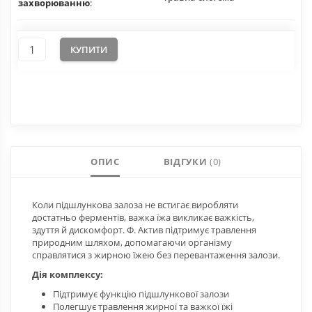
захворюванню
:
КУПИТИ
ОПИС
ВІДГУКИ
(0)
Коли підшлункова залоза не встигає виробляти
достатньо ферментів, важка їжа викликає важкість,
здуття й дискомфорт. Ф. Актив підтримує травлення
природним шляхом, допомагаючи організму
справлятися з жирною їжею без перевантаження залози.
Дія комплексу:
Підтримує функцію підшлункової залози
Полегшує травлення жирної та важкої їжі