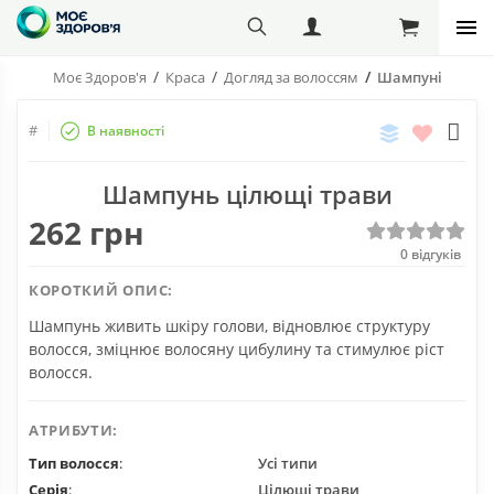
Моє Здоров'я
Краса
Догляд за волоссям
Шампуні
Порівняти
Бажані
#
В наявності
Поділіт
с
Шампунь цілющі трави
друзям
262 грн
0
відгуків
КОРОТКИЙ ОПИС:
Шампунь живить шкіру голови, відновлює структуру
волосся, зміцнює волосяну цибулину та стимулює ріст
волосся.
АТРИБУТИ:
Тип волосся
:
Усі типи
Серія
:
Цілющі трави