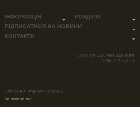
ІНФОРМАЦІЯ
РОЗДІЛИ
ПІДПИСАТИСЯ
НА НОВИНИ
КОНТАКТИ
Copyright 2026
Моє Здоров'я
.
All Rights Reserved
Створення інтернет-магазину
SoloMono.net