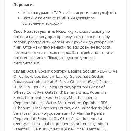
Переваги:
М'які натуральні ПАР замість агресивних сульфатів
Частина комплексної лінійки догляду за
ослабленим волоссям
Спосіб застосування:
Невелику кількість шампуню
нанести на вологу прикореневу зону волосся і шкіру
голови, розподілити масажними рухами до утворення
піни. Отриману піну нанести по всій довжині волосся.
Ретельно змити теплою водою. За потреби повторити
нанесення, змити. Підходить для щоденного
використання.
Склад:
Aqua, Cocamidopropyl Betaine, Sodium PEG-7 Olive
Oil Carboxylate, Sodium Lauroyl Sarcosinate, Sodium
Babaassuamphoacetate*, Salvia Officinalis (Sage) Extract,
Humulus Lupulus (Hops) Extract, Sprouted Grains of
Wheat, Corn, Rye, Oats (and) Barley Extract, Potentilla
Erecta (Tormentil) Root Extract, Mentha Piperita
(Peppermint) Leaf Water, Мalic Acetum, Optiphen BD*,
Olibanum (Frankincense) Extract, Aloe Barbadensis (Aloe
Vera) Leaf Juice, Polyquaternium 10, Mentha Piperita
(Peppermint) Essential Oil, Citrus Aurantium Amara
(Petitgrain) Essential Oil, Juniperus Communis (Juniper)
Essential Oil, Pinus Sylvestris (Pine) Cone Essential Oil,