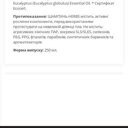
Eucalyptus (Eucalyptus globulus) Essential Oil. * Сертифікат
Ecocert.
Протипоказання:
ШАМПУНЬ HERBS містить активні
рослинні компоненти, перед використанням
протестувати на невеликій ділянці тіла. Не містить:
агресивних хімічних ПАР, зокрема SLS/SLES, силіконів,
PEG, PPG, фталатів, парабенів, синтетичних барвників та
ароматизаторів.
Форма випуску:
250 мл.