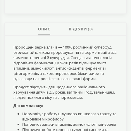
ОПИС
ВІДГУКИ
(0)
Пророщені зерна злаків — 100% рослинний суперфуд,
отриманий шляхом пророщування та ферментації вівса,
ячменю, пшениці й кукурудзи. Спеціальна технологія
гідролізної ферментації у 5–10 разів підвищує вміст
вітамінів, амінокислот, антиоксидантів, ферментів і
фітогормонів, а також перетворює білки, жири та
вуглеводи на прості, легкозасвоювані форми.
Продукт підходить для щоденного раціонального
харчування дітям від 3 років, вагітним і годувальницям,
людям похилого віку та спортсменам.
Дія комплексу:
Нормалізує роботу шлунково-кишкового тракту та
відновлює мікрофлору
Поповнює запаси вітамінів, амінокислот і мінералів
Підтримує роботу серцево-судинної системи та