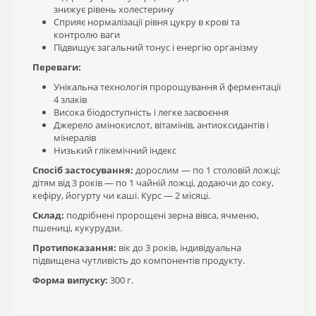
знижує рівень холестерину
Сприяє нормалізації рівня цукру в крові та
контролю ваги
Підвищує загальний тонус і енергію організму
Переваги:
Унікальна технологія пророщування й ферментації
4 злаків
Висока біодоступність і легке засвоєння
Джерело амінокислот, вітамінів, антиоксидантів і
мінералів
Низький глікемічний індекс
Спосіб застосування:
дорослим — по 1 столовій ложці;
дітям від 3 років — по 1 чайній ложці, додаючи до соку,
кефіру, йогурту чи каші. Курс — 2 місяці.
Склад:
подрібнені пророщені зерна вівса, ячменю,
пшениці, кукурудзи.
Протипоказання:
вік до 3 років, індивідуальна
підвищена чутливість до компонентів продукту.
Форма випуску:
300 г.