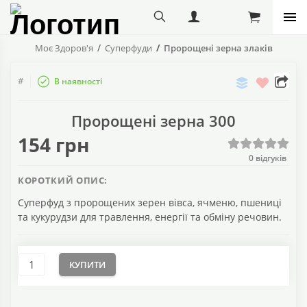
Моє Здоров'я
Суперфуди
Пророщені зерна злаків
Порівняти
Бажані
#
В наявності
Поділіт
с
Пророщені зерна 300
друзям
154 грн
0
відгуків
КОРОТКИЙ ОПИС:
Суперфуд з пророщених зерен вівса, ячменю, пшениці
та кукурудзи для травлення, енергії та обміну речовин.
КУПИТИ