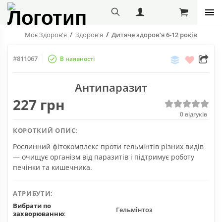
Моє Здоров'я
Здоров'я
Дитяче здоров'я 6-12 років
Порівняти
Бажані
#
811067
В наявності
Поділіт
с
Антипаразит
друзям
227 грн
0
відгуків
КОРОТКИЙ ОПИС:
Рослинний фітокомплекс проти гельмінтів різних видів
— очищує організм від паразитів і підтримує роботу
печінки та кишечника.
АТРИБУТИ:
Вибрати по
Гельмінтоз
захворюванню
: