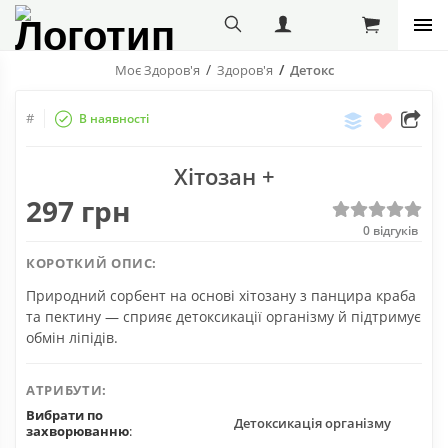
Моє Здоров'я
Здоров'я
Детокс
Порівняти
Бажані
#
В наявності
Поділіт
с
Хітозан +
друзям
297 грн
0
відгуків
КОРОТКИЙ ОПИС:
Природний сорбент на основі хітозану з панцира краба
та пектину — сприяє детоксикації організму й підтримує
обмін ліпідів.
АТРИБУТИ:
Вибрати по
Детоксикація організму
захворюванню
: