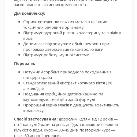
засвоюваність активних компонентів.
Дія комплексу:
Сприяє виведенню важких металів та інших
токсичних речовин з організму
Підтримує здоровий рівень холестерину та ліпідів у
крові
Допомагає підтримувати обмін речовин при
програмах детоксикації та контролю ваги
Підтримує роботу імунної системи
Переваги:
Потужний сорбент природного походження з
панцира краба
Стандартизований екстракт котячого кігтя (3%
алкалоїдів)
Поєднання сорбційної, детоксикаційної та
імуномодулюючої дії в одній формулі
Пророщені зерна злаків підвищують ефективність
комплексу
Спосіб застосування:
дорослим і дітям від 12 років —
по 1 капсулі 2 рази на день до їди, запиваючи великою
кількістю води. Курс — 30–45 днів, повторний курс —
після 30-денної перерви.