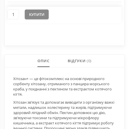
КУПИТИ
ОПИС
ВІДГУКИ
(0)
Хітозан+ — це фітокомплекс на основі природного
сорбенту хітозану, отриманого з панцира морського
краба, у поєднанні з пектином та екстрактом котячого
кігтя.
Хітозан зв'язує та допомагає виводити з організму важкі
метали, надлишок холестерину та жирів, підтримуючи
здоровий ліпідний обмін. Пектин доповнює цю дію,
зв'язуючи токсини та підтримуючи мікрофлору
кишечника, а екстракт котячого кігтя підтримує роботу
імунної системи. Пророщені зерна злаків підвищують