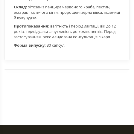
Склад:
хітозан з панцира червоного краба, пектин,
екстракт котячого кігтя, пророщені зерна вівса, пшениці
й кукурудзи.
Протипоказання:
вагітність і період лактації, вік до 12
років, індивідуальна чутливість до компонентів. Перед
застосуванням рекомендована консультація лікаря.
Форма випуску:
30 капсул.